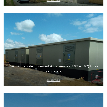
en savoir +
Parc éolien de Caumont-Chériennes 1&2 – (62) Pas-
de-Calais
en savoir +