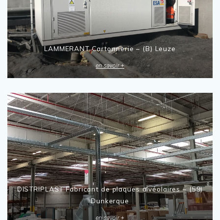
LAMMERANT Cartonnerie – (B) Leuze
en savoir +
DISTRIPLAST Fabricant de plaques alvéolaires – (59)
Dunkerque
en savoir +